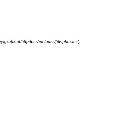
lgrafik.at/httpdocs/includes/file.phar.inc
).