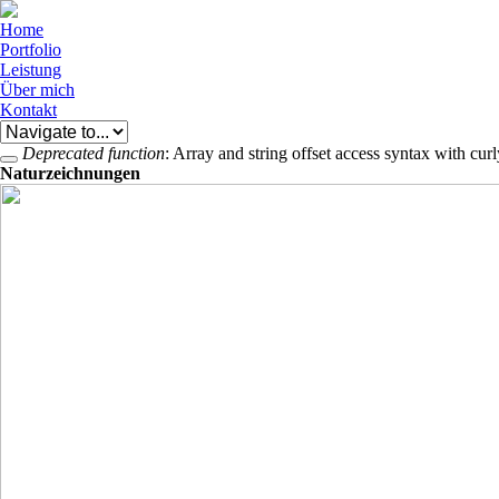
Skip to navigation
Direkt zum Inhalt
Home
Portfolio
Leistung
Über mich
Kontakt
Deprecated function
: Array and string offset access syntax with cur
Close this message.
Fehlermeldung
Naturzeichnungen