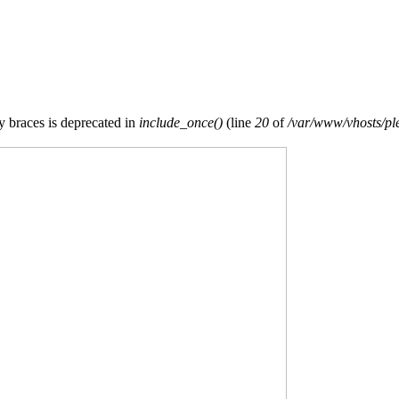
ly braces is deprecated in
include_once()
(line
20
of
/var/www/vhosts/pley